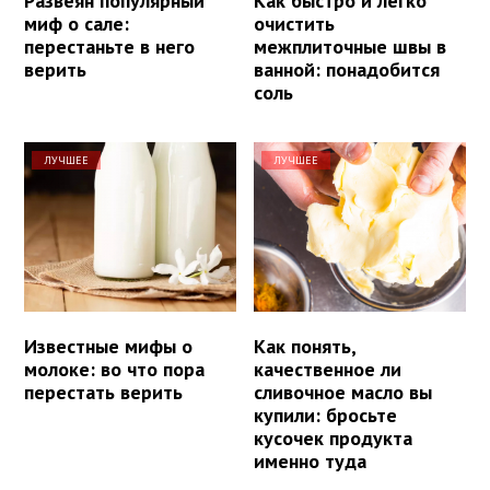
Развеян популярный
Как быстро и легко
миф о сале:
очистить
перестаньте в него
межплиточные швы в
верить
ванной: понадобится
соль
ЛУЧШЕЕ
ЛУЧШЕЕ
Известные мифы о
Как понять,
молоке: во что пора
качественное ли
перестать верить
сливочное масло вы
купили: бросьте
кусочек продукта
именно туда