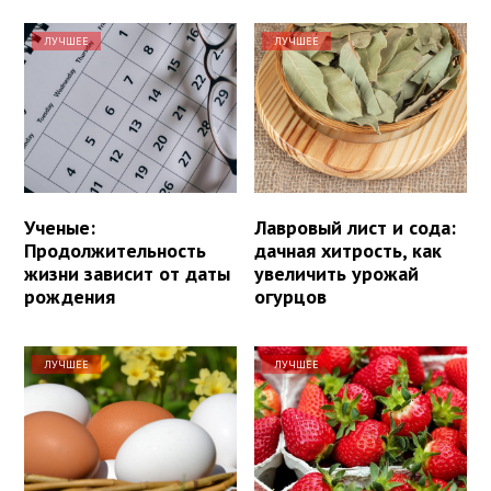
ЛУЧШЕЕ
ЛУЧШЕЕ
Ученые:
Лавровый лист и сода:
Продолжительность
дачная хитрость, как
жизни зависит от даты
увеличить урожай
рождения
огурцов
ЛУЧШЕЕ
ЛУЧШЕЕ