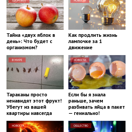
ЗДОРОВЬЕ
НОВОСТИ
Тайна «двух яблок в
Как продлить жизнь
день»: Что будет с
лампочке за 1
организмом?
движение
В МИРЕ
НОВОСТИ
Тараканы просто
Если бы я знала
ненавидят этот фрукт!
раньше, зачем
Убегут из вашей
разбивать яйца в пакет
квартиры навсегда
— гениально!
НОВОСТИ
ОБЩЕСТВО