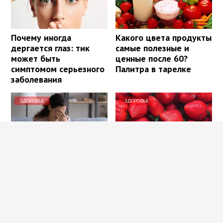
Почему иногда
Какого цвета продукты
дергается глаз: тик
самые полезные и
может быть
ценные после 60?
симптомом серьезного
Палитра в тарелке
заболевания
ЗДОРОВЬЕ
ЗДОРОВЬЕ
Как восстановить
Польза
зрение без операции:
«клубникотерапии»:
методы, которые
почему ученые
работают
призывают людей в
возрасте 50+ налегать
на эту ягоду