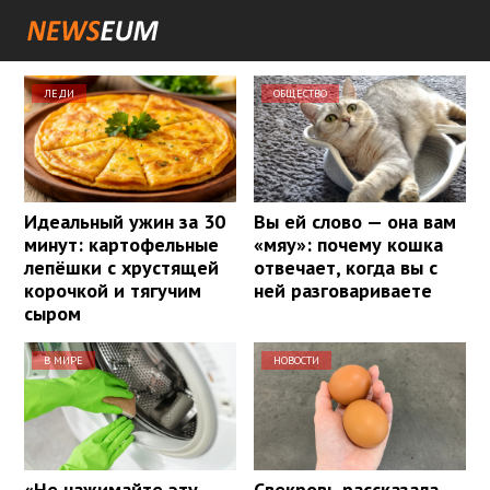
ЛЕДИ
ОБЩЕСТВО
Идеальный ужин за 30
Вы ей слово — она вам
минут: картофельные
«мяу»: почему кошка
лепёшки с хрустящей
отвечает, когда вы с
корочкой и тягучим
ней разговариваете
сыром
В МИРЕ
НОВОСТИ
«Не нажимайте эту
Свекровь рассказала,