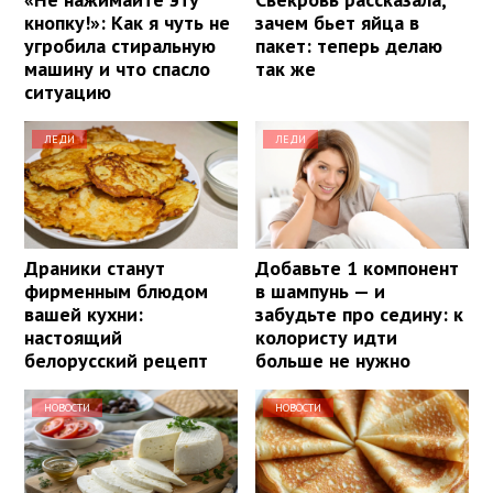
кнопку!»: Как я чуть не
зачем бьет яйца в
угробила стиральную
пакет: теперь делаю
машину и что спасло
так же
ситуацию
ЛЕДИ
ЛЕДИ
Драники станут
Добавьте 1 компонент
фирменным блюдом
в шампунь — и
вашей кухни:
забудьте про седину: к
настоящий
колористу идти
белорусский рецепт
больше не нужно
НОВОСТИ
НОВОСТИ