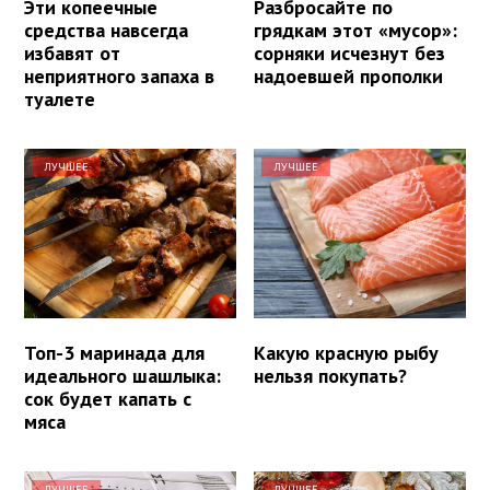
Эти копеечные
Разбросайте по
средства навсегда
грядкам этот «мусор»:
избавят от
сорняки исчезнут без
неприятного запаха в
надоевшей прополки
туалете
ЛУЧШЕЕ
ЛУЧШЕЕ
Топ-3 маринада для
Какую красную рыбу
идеального шашлыка:
нельзя покупать?
сок будет капать с
мяса
ЛУЧШЕЕ
ЛУЧШЕЕ