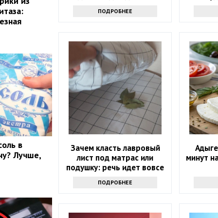
рики из
итаза:
ПОДРОБНЕЕ
лезная
соль в
Зачем класть лавровый
Адыге
ну? Лучше,
лист под матрас или
минут н
подушку: речь идет вовсе
не о примете
ПОДРОБНЕЕ