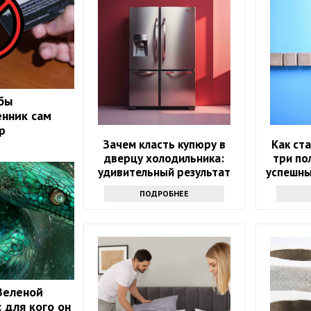
обы
нник сам
р
Зачем класть купюру в
Как ст
дверцу холодильника:
три по
удивительный результат
успешны
по
ПОДРОБНЕЕ
Зеленой
 для кого он