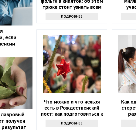
фольги в кипяток: об этом
милл
трюке стоит узнать всем
уча
хозяйкам
объяви
ПОДРОБНЕЕ
я
и, если
пенсии
Что можно и что нельзя
Как о
есть в Рождественский
стере
пост: как подготовиться к
ра
 лавровый
празднику
эффе
ет получен
ПОДРОБНЕЕ
 результат