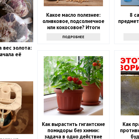
Какое масло полезнее:
8 с
оливковое, подсолнечное
предмет
или кокосовое? Итоги
споров
ПОДРОБНЕЕ
 вес золота:
ачала её
Как вырастить гигантские
Как пр
помидоры без химии:
противн
задача в одно действие
буд