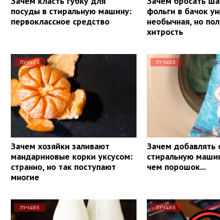
Зачем класть губку для
Зачем бросать ша
посуды в стиральную машину:
фольги в бачок ун
первоклассное средство
необычная, но по
хитрость
ЛУЧШЕЕ
ЛУЧШЕЕ
Зачем хозяйки заливают
Зачем добавлять 
мандариновые корки уксусом:
стиральную маши
странно, но так поступают
чем порошок...
многие
ЛУЧШЕЕ
ЛУЧШЕЕ