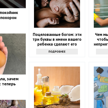
 покойник
 похорон
Поцелованные богом: эти
Чем мы
три буквы в имени вашего
чтобы
ребенка сделают его
неприят
счастливым
ПОДРОБНЕЕ
ла, зачем
: теперь