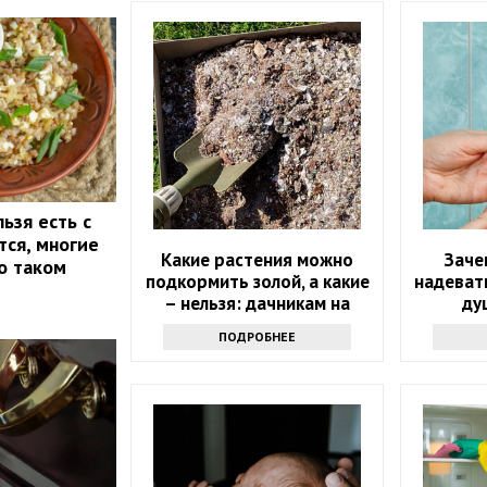
ьзя есть с
тся, многие
Какие растения можно
Заче
о таком
подкормить золой, а какие
надевать
– нельзя: дачникам на
ду
заметку
инте
ПОДРОБНЕЕ