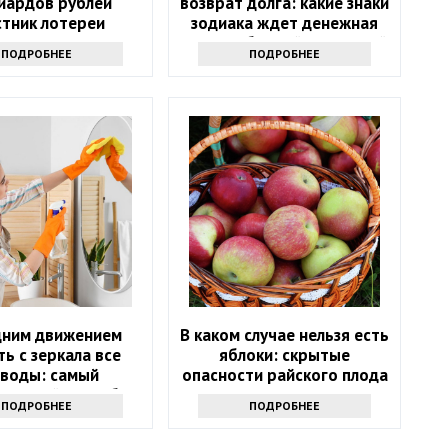
иардов рублей
возврат долга: какие знаки
стник лотереи
зодиака ждет денежная
лся через девять
удача в ближайшие 5 дней
ПОДРОБНЕЕ
ПОДРОБНЕЕ
месяцев
дним движением
В каком случае нельзя есть
ть с зеркала все
яблоки: скрытые
зводы: самый
опасности райского плода
ктивный способ
ПОДРОБНЕЕ
ПОДРОБНЕЕ