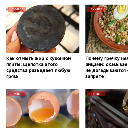
ЛУЧШЕЕ
ЛУЧШЕЕ
Как отмыть жир с кухонной
Почему гречку нел
плиты: щепотка этого
яйцами: оказывае
средства разъедает любую
не догадываются 
грязь
запрете
ЛУЧШЕЕ
ЛУЧШЕЕ