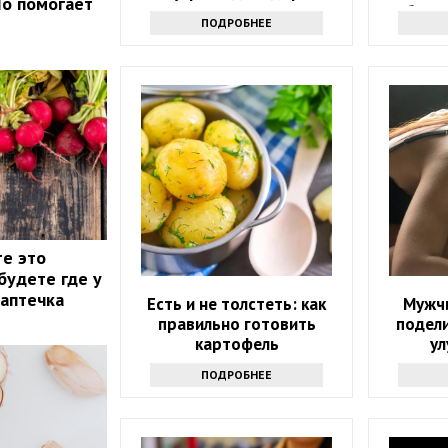
Но помогает
уберит
ПОДРОБНЕЕ
те это
будете где у
 аптечка
Есть и не толстеть: как
Мужч
правильно готовить
подел
картофель
ул
ПОДРОБНЕЕ