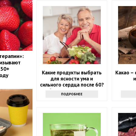
терапии»:
ризывают
 50+
Какие продукты выбрать
Какао – 
году
для ясности ума и
и
сильного сердца после 60?
Обратите внимание на
ПОДРОБНЕЕ
этот список