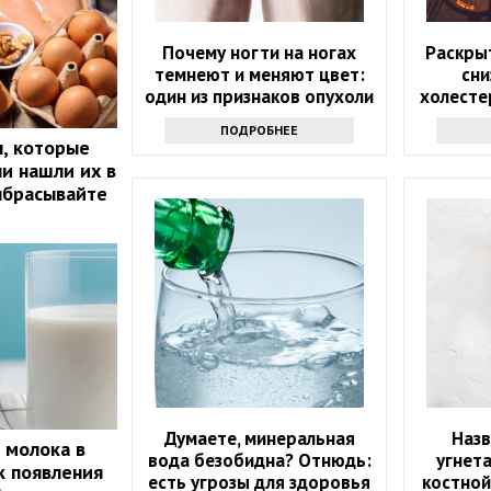
Почему ногти на ногах
Раскры
темнеют и меняют цвет:
сни
один из признаков опухоли
холесте
ПОДРОБНЕЕ
, которые
ли нашли их в
ыбрасывайте
Думаете, минеральная
Наз
 молока в
вода безобидна? Отнюдь:
угнет
к появления
есть угрозы для здоровья
костной