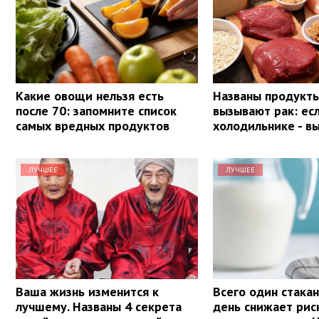
Какие овощи нельзя есть
Названы продукты
после 70: запомните список
вызывают рак: ес
самых вредных продуктов
холодильнике - в
ЛУЧШЕЕ
ЛУЧШЕЕ
Ваша жизнь изменится к
Всего один стакан
лучшему. Названы 4 секрета
день снижает рис