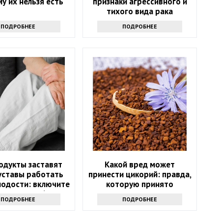
му их нельзя есть
признаки агрессивного и
тихого вида рака
ПОДРОБНЕЕ
ПОДРОБНЕЕ
одукты заставят
Какой вред может
уставы работать
принести цикорий: правда,
лодости: включите
которую принято
цион после 60 лет
утаивать
ПОДРОБНЕЕ
ПОДРОБНЕЕ