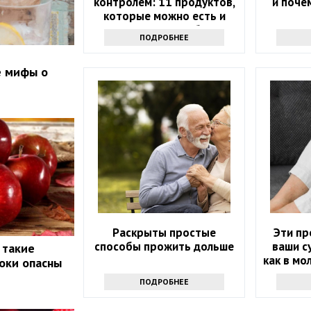
контролем: 11 продуктов,
и поче
которые можно есть и
которых стоит избегать
ПОДРОБНЕЕ
е мифы о
Раскрыты простые
Эти пр
способы прожить дольше
ваши с
 такие
как в мо
локи опасны
их в ра
ПОДРОБНЕЕ