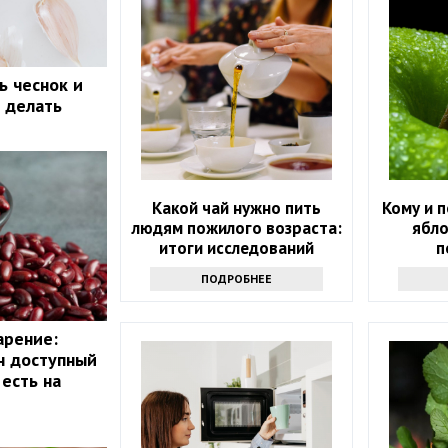
ь чеснок и
о делать
Какой чай нужно пить
Кому и п
людям пожилого возраста:
ябло
итоги исследований
п
ПОДРОБНЕЕ
арение:
н доступный
есть на