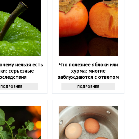
очему нельзя есть
Что полезнее яблоки или
ки: серьезные
хурма: многие
оследствия
заблуждаются с ответом
ПОДРОБНЕЕ
ПОДРОБНЕЕ