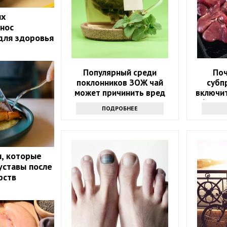
ых
нос
 для здоровья
Популярный среди
Поч
поклонников ЗОЖ чай
субп
может причинить вред
включит
здоровью: только факты
60? З
ПОДРОБНЕЕ
, которые
уставы после
рств