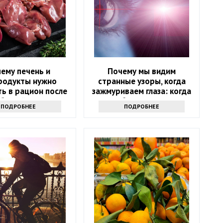
ему печень и
Почему мы видим
родукты нужно
странные узоры, когда
ь в рацион после
зажмуриваем глаза: когда
абытый источник
стоит обратиться к врачу
ПОДРОБНЕЕ
ПОДРОБНЕЕ
силы