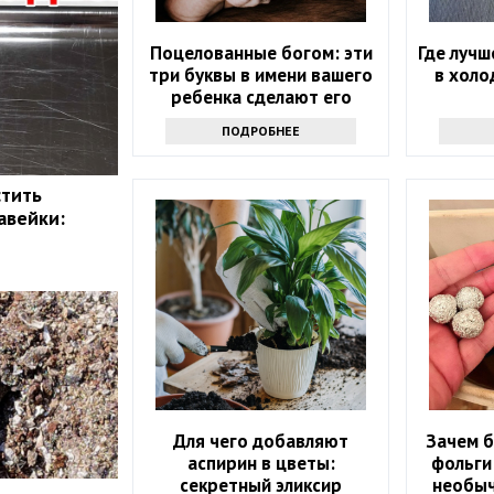
Поцелованные богом: эти
Где лучш
три буквы в имени вашего
в холо
ребенка сделают его
счастливым
ПОДРОБНЕЕ
стить
авейки:
Для чего добавляют
Зачем б
аспирин в цветы:
фольги
секретный эликсир
необыч