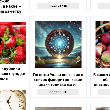
можно
долголетия букетов
 а какие –
ПОДРОБНЕЕ
на заметку
й клубники
ивают грядки
Госпожа Удача внесла их в
В каком 
ожая
список фаворитов: какие
ябл
знаки зодиака ждет
опаснос
ошеломительный успех в
ПОДРОБНЕЕ
ближайшие 10 дней