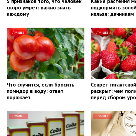
5 признаков того, что человек
Какие растения 
скоро умрет: важно знать
подкормить золой,
каждому
нельзя: дачникам 
ЛУЧШЕЕ
ЛУЧШЕЕ
Что случится, если бросить
Секрет гигантско
помидор в воду: ответ
раскрыт: чем пол
поражает
перед сбором ур
ЛУЧШЕЕ
ЛУЧШЕЕ