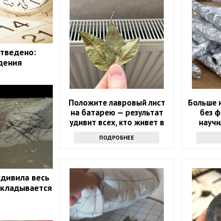
отведено:
дения
Положите лавровый лист
Больше 
на батарею — результат
без ф
удивит всех, кто живет в
научи
квартире
приему 
ПОДРОБНЕЕ
удивила весь
 укладывается