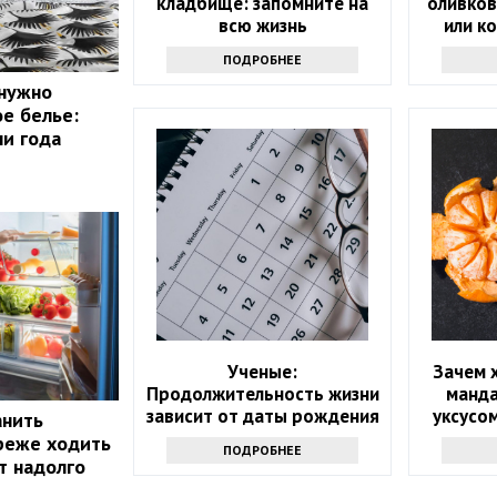
кладбище: запомните на
оливков
всю жизнь
или к
ПОДРОБНЕЕ
 нужно
ое белье:
ни года
Ученые:
Зачем 
Продолжительность жизни
манд
зависит от даты рождения
уксусом
анить
пос
реже ходить
ПОДРОБНЕЕ
т надолго