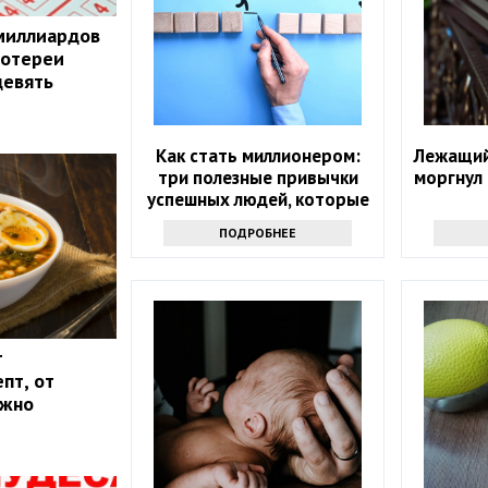
миллиардов
лотереи
девять
Как стать миллионером:
Лежащий
три полезные привычки
моргнул
успешных людей, которые
помогут и вам
ПОДРОБНЕЕ
т
пт, от
ожно