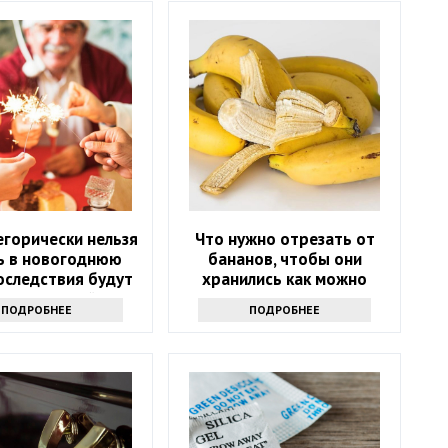
егорически нельзя
Что нужно отрезать от
ь в новогоднюю
бананов, чтобы они
оследствия будут
хранились как можно
ь следующий год
дольше и не чернели:
ПОДРОБНЕЕ
ПОДРОБНЕЕ
маленькая хитрость