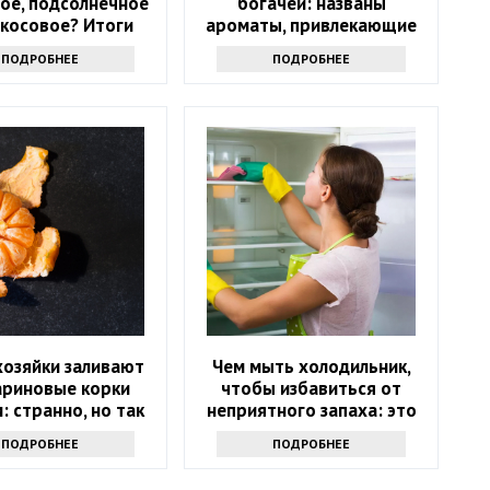
ое, подсолнечное
богачей: названы
окосовое? Итоги
ароматы, привлекающие
споров
деньги
ПОДРОБНЕЕ
ПОДРОБНЕЕ
хозяйки заливают
Чем мыть холодильник,
ариновые корки
чтобы избавиться от
: странно, но так
неприятного запаха: это
тупают многие
не уксус
ПОДРОБНЕЕ
ПОДРОБНЕЕ