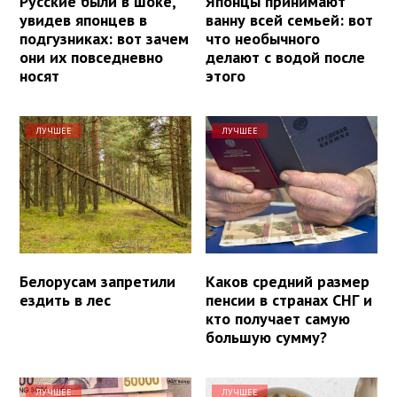
Русские были в шоке,
Японцы принимают
увидев японцев в
ванну всей семьей: вот
подгузниках: вот зачем
что необычного
они их повседневно
делают с водой после
носят
этого
ЛУЧШЕЕ
ЛУЧШЕЕ
Белорусам запретили
Каков средний размер
ездить в лес
пенсии в странах СНГ и
кто получает самую
большую сумму?
ЛУЧШЕЕ
ЛУЧШЕЕ