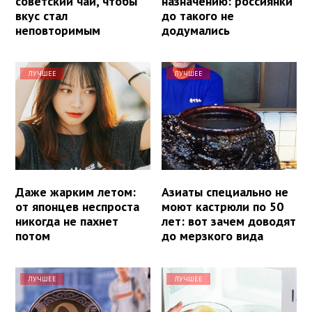
советский чай, чтобы
назначению: россиянки
вкус стал
до такого не
неповторимым
додумались
ЛУЧШЕЕ
ЛУЧШЕЕ
Даже жарким летом:
Азиаты специально не
от японцев неспроста
моют кастрюли по 50
никогда не пахнет
лет: вот зачем доводят
потом
до мерзкого вида
ЛУЧШЕЕ
ЛУЧШЕЕ